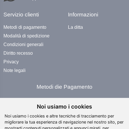
Servizio clienti
Informazioni
Metodi di pagamento
La ditta
Modalità di spedizione
Condizioni generali
Diritto recesso
Privacy
Note legali
Metodi die Pagamento
Noi usiamo i cookies
Noi usiamo i cookies e altre tecniche di tracciamento per
migliorare la tua esperienza di navigazione nel nostro sito, per
Social Media
mostrarti contenuti personalizzati e annunci mirati, per