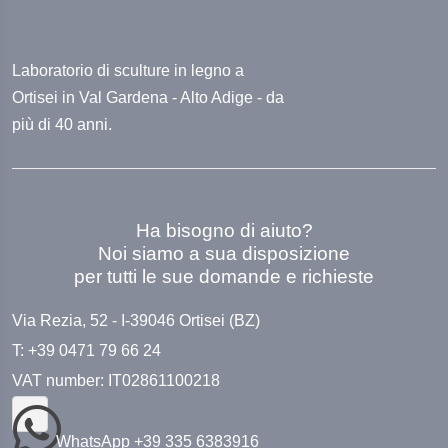
Laboratorio di sculture in legno a
Ortisei in Val Gardena - Alto Adige - da
più di 40 anni.
Ha bisogno di aiuto?
Noi siamo a sua disposizione
per tutti le sue domande e richieste
Via Rezia, 52 - I-39046 Ortisei (BZ)
T: +39 0471 79 66 24
VAT number: IT02861100218
WhatsApp +39 335 6383916