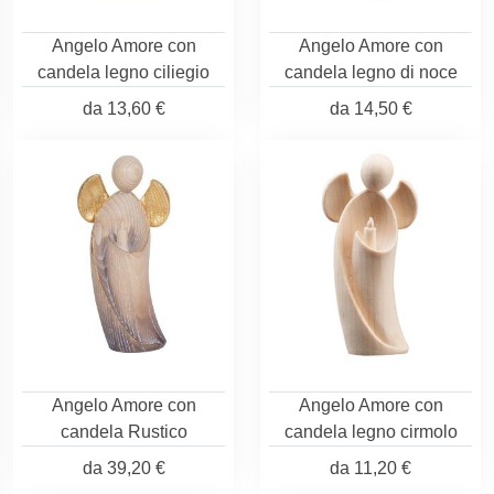
Angelo Amore con
Angelo Amore con
candela legno ciliegio
candela legno di noce
da
13,60 €
da
14,50 €
Angelo Amore con
Angelo Amore con
candela Rustico
candela legno cirmolo
da
39,20 €
da
11,20 €