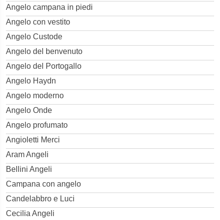
Angelo campana in piedi
Angelo con vestito
Angelo Custode
Angelo del benvenuto
Angelo del Portogallo
Angelo Haydn
Angelo moderno
Angelo Onde
Angelo profumato
Angioletti Merci
Aram Angeli
Bellini Angeli
Campana con angelo
Candelabbro e Luci
Cecilia Angeli