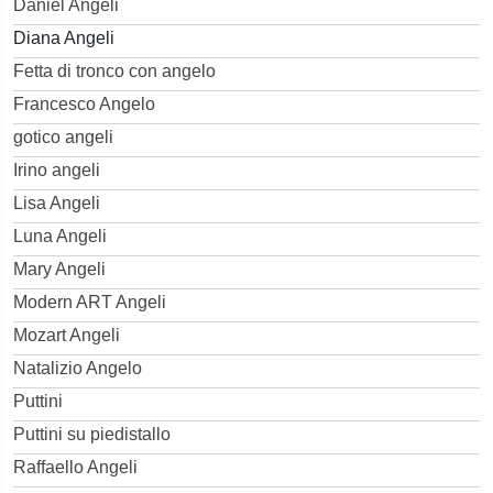
Daniel Angeli
Diana Angeli
Fetta di tronco con angelo
Francesco Angelo
gotico angeli
Irino angeli
Lisa Angeli
Luna Angeli
Mary Angeli
Modern ART Angeli
Mozart Angeli
Natalizio Angelo
Puttini
Puttini su piedistallo
Raffaello Angeli