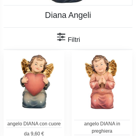
Diana Angeli
Filtri
angelo DIANA con cuore
angelo DIANA in
preghiera
da
9,60 €