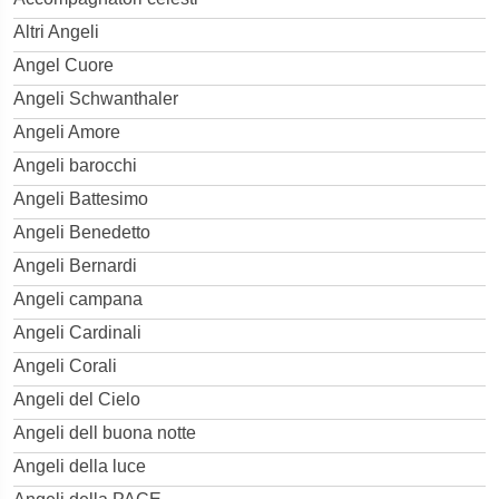
Altri Angeli
Angel Cuore
Angeli Schwanthaler
Angeli Amore
Angeli barocchi
Angeli Battesimo
Angeli Benedetto
Angeli Bernardi
Angeli campana
Angeli Cardinali
Angeli Corali
Angeli del Cielo
Angeli dell buona notte
Angeli della luce