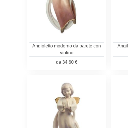
Angioletto moderno da parete con
Angil
violino
da
34,60 €