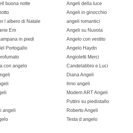
ell buona notte
Angeli della luce
iotto
Angeli in ginocchio
r l albero di Natale
angeli romantici
erie Em
Angeli su Nuvola
ampana in piedi
Angelo con vestito
el Portogallo
Angelo Haydn
profumato
Angioletti Merci
 con angelo
Candelabbro e Luci
ngeli
Diana Angeli
ngeli
Irino angeli
eli
Modern ART Angeli
Puttini su piedistallo
i angeli
Roberto Angeli
gelo
Testa d angelo