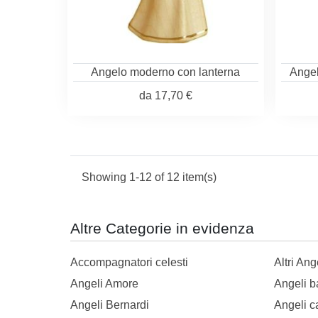
Angelo moderno con lanterna
Ange
da
17,70 €
Showing 1-12 of 12 item(s)
Altre Categorie in evidenza
Accompagnatori celesti
Altri Ang
Angeli Amore
Angeli b
Angeli Bernardi
Angeli 