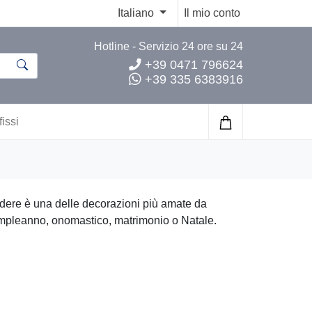
Italiano
Il mio conto
Hotline - Servizio 24 ore su 24
+39 0471 796624
+39 335 6383916
fissi
ere è una delle decorazioni più amate da
ompleanno, onomastico, matrimonio o Natale.