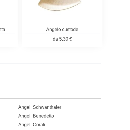
nta
Angelo custode
da
5,30 €
Angeli Schwanthaler
Angeli Benedetto
Angeli Corali