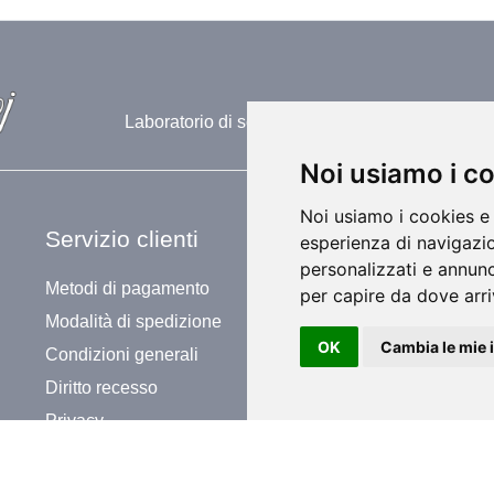
Laboratorio di sculture in legno a Ortisei in Val
Noi usiamo i c
Noi usiamo i cookies e 
Servizio clienti
Informazioni
esperienza di navigazio
personalizzati e annunci
Metodi di pagamento
La ditta
per capire da dove arriv
Modalità di spedizione
OK
Cambia le mie 
Condizioni generali
Diritto recesso
Privacy
Note legali