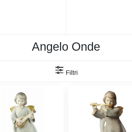
Angelo Onde
Filtri