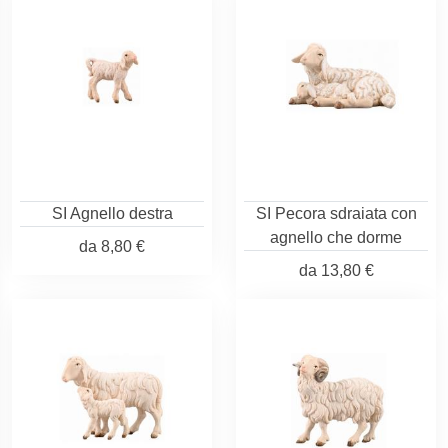
SI Agnello destra
SI Pecora sdraiata con
agnello che dorme
da
8,80 €
da
13,80 €