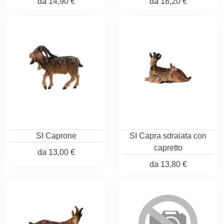
da
14,90 €
da
18,20 €
SI Caprone
SI Capra sdraiata con
capretto
da
13,00 €
da
13,80 €