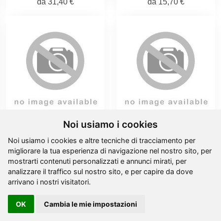
da
31,40 €
da
15,70 €
Noi usiamo i cookies
Angelo in corteccia
Angelo con strumento
Noi usiamo i cookies e altre tecniche di tracciamento per
triangolo legno
migliorare la tua esperienza di navigazione nel nostro sito, per
da
22,90 €
mostrarti contenuti personalizzati e annunci mirati, per
da
14,30 €
analizzare il traffico sul nostro sito, e per capire da dove
arrivano i nostri visitatori.
OK
Cambia le mie impostazioni