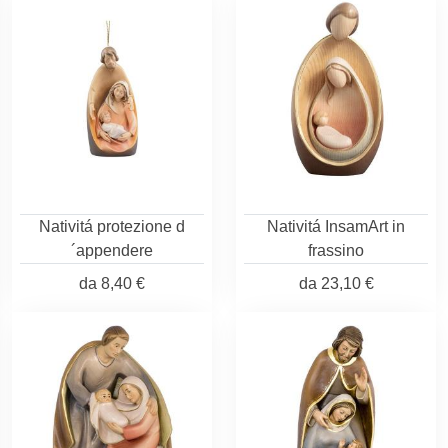
Nativitá protezione d
Nativitá InsamArt in
´appendere
frassino
da
8,40 €
da
23,10 €