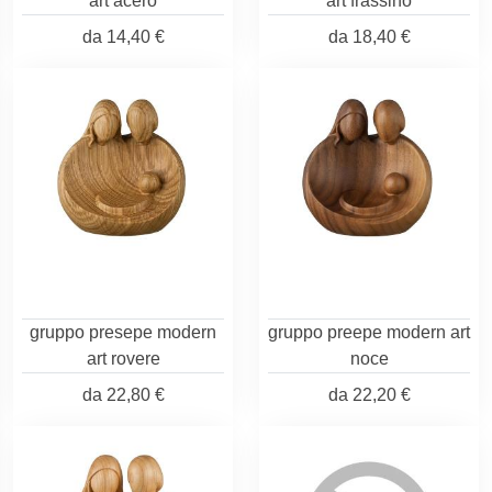
art acero
art frassino
da
14,40 €
da
18,40 €
gruppo presepe modern
gruppo preepe modern art
art rovere
noce
da
22,80 €
da
22,20 €