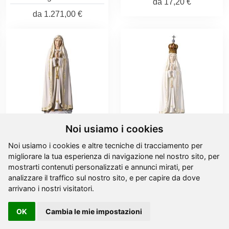
da
17,20 €
da
1.271,00 €
Noi usiamo i cookies
Noi usiamo i cookies e altre tecniche di tracciamento per
Madonna di Fátima
Corona per Madonna di
migliorare la tua esperienza di navigazione nel nostro sito, per
Capelinha - Legno di
Fátima Capelinha
mostrarti contenuti personalizzati e annunci mirati, per
tiglio scol
analizzare il traffico sul nostro sito, e per capire da dove
da
4,00 €
arrivano i nostri visitatori.
da
732,00 €
OK
Cambia le mie impostazioni