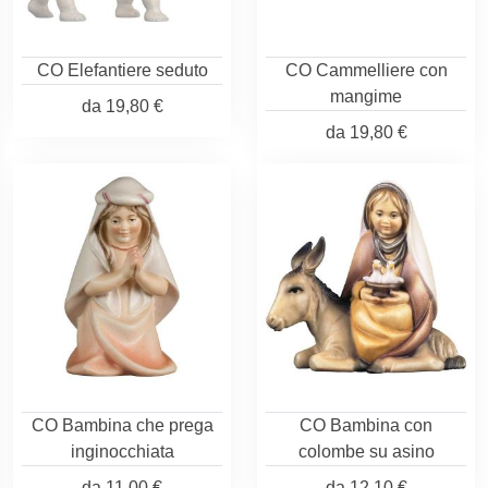
CO Elefantiere seduto
CO Cammelliere con
mangime
da
19,80 €
da
19,80 €
CO Bambina che prega
CO Bambina con
inginocchiata
colombe su asino
da
11,00 €
da
12,10 €