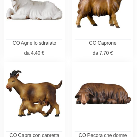
CO Agnello sdraiato
CO Caprone
da
4,40 €
da
7,70 €
CO Capra con capretta
CO Pecora che dorme