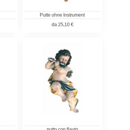
Putte ohne Instrument
da
25,10 €
putto con flauto