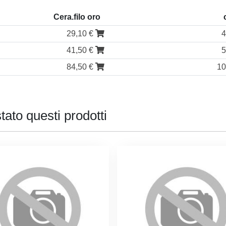
Cera.filo oro
29,10 €
4
41,50 €
5
84,50 €
10
tato questi prodotti