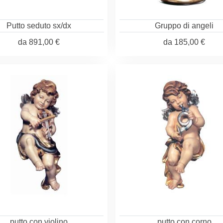
Putto seduto sx/dx
Gruppo di angeli
da
891,00 €
da
185,00 €
putto con violino
putto con corno