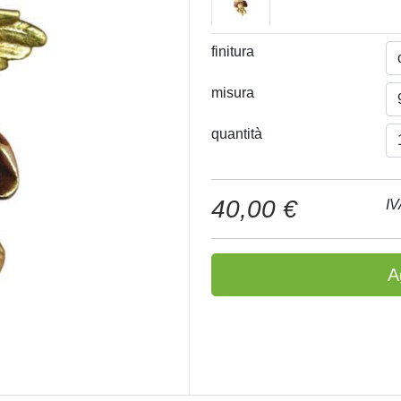
finitura
misura
quantità
40,00 €
IV
A