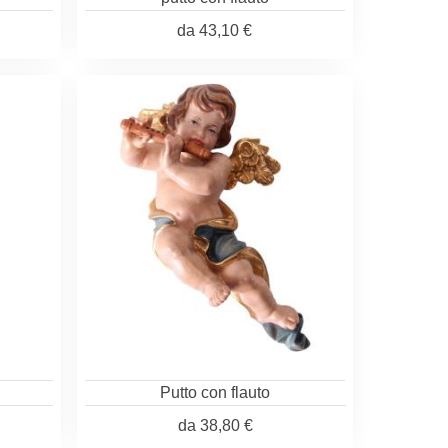
da
43,10 €
n
Putto con flauto
da
38,80 €