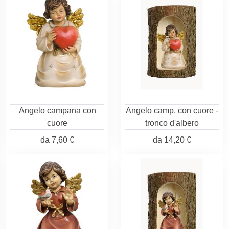
Angelo campana con
Angelo camp. con cuore -
cuore
tronco d'albero
da
7,60 €
da
14,20 €