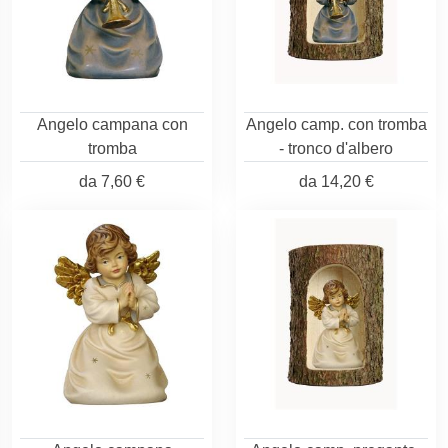
Angelo campana con
Angelo camp. con tromba
tromba
- tronco d'albero
da
7,60 €
da
14,20 €