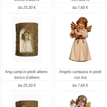
da
25,30 €
da
7,60 €
Ang.camp.in piedi albero-
Angelo campana in piedi
tronco d'albero
con lira
da
25,30 €
da
7,60 €