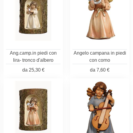
Ang.camp.in piedi con
Angelo campana in piedi
lira- tronco d'albero
con corno
da
25,30 €
da
7,60 €