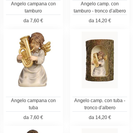
Angelo campana con
Angelo camp. con
tamburo
tamburo - tronco d'albero
da
7,60 €
da
14,20 €
Angelo campana con
Angelo camp. con tuba -
tuba
tronco d'albero
da
7,60 €
da
14,20 €