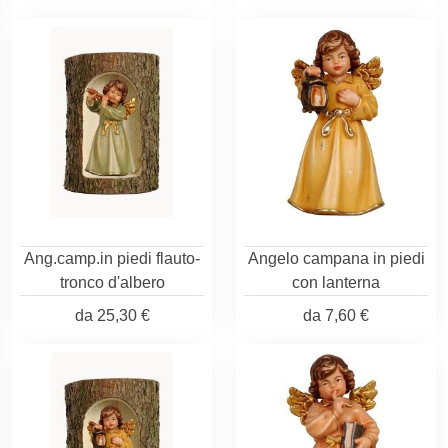
Ang.camp.in piedi flauto-
Angelo campana in piedi
tronco d'albero
con lanterna
da
25,30 €
da
7,60 €