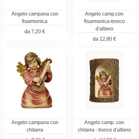
Angelo campana con
Angelo camp.con
fisarmonica
fisarmonica-tronco
d'albero
da
7,20 €
da
12,80 €
Angelo campana con
Angelo camp. con
chitarra
chitarra - tronco d'albero