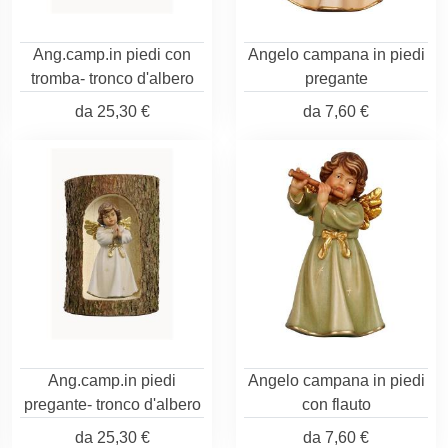
Ang.camp.in piedi con
Angelo campana in piedi
tromba- tronco d'albero
pregante
da
25,30 €
da
7,60 €
Ang.camp.in piedi
Angelo campana in piedi
pregante- tronco d'albero
con flauto
da
25,30 €
da
7,60 €