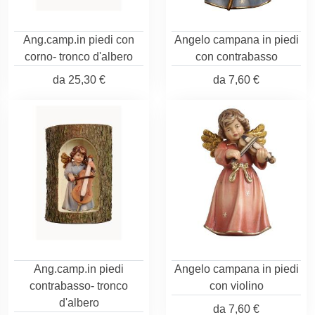
Ang.camp.in piedi con
Angelo campana in piedi
corno- tronco d'albero
con contrabasso
da
25,30 €
da
7,60 €
Ang.camp.in piedi
Angelo campana in piedi
contrabasso- tronco
con violino
d'albero
da
7,60 €