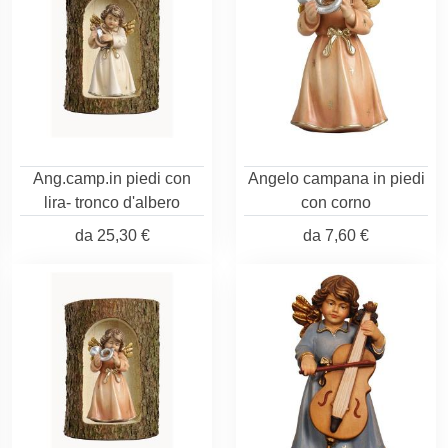
Ang.camp.in piedi con
Angelo campana in piedi
lira- tronco d'albero
con corno
da
25,30 €
da
7,60 €