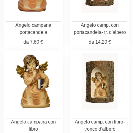
Angelo campana
Angelo camp. con
portacandela
portacandela- tr. d'albero
da
7,60 €
da
14,20 €
Angelo campana con
Angelo camp. con libro-
libro
tronco d'albero