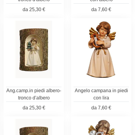
da
25,30 €
da
7,60 €
Ang.camp.in piedi albero-
Angelo campana in piedi
tronco d'albero
con lira
da
25,30 €
da
7,60 €