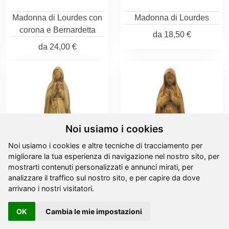
Madonna di Lourdes con
Madonna di Lourdes
corona e Bernardetta
da
18,50 €
da
24,00 €
Noi usiamo i cookies
Noi usiamo i cookies e altre tecniche di tracciamento per
migliorare la tua esperienza di navigazione nel nostro sito, per
mostrarti contenuti personalizzati e annunci mirati, per
analizzare il traffico sul nostro sito, e per capire da dove
Madonna di Lourdes -
Madonna di Lourdes -
arrivano i nostri visitatori.
ulivo
ulivo
OK
Cambia le mie impostazioni
da
18,50 €
da
18,50 €