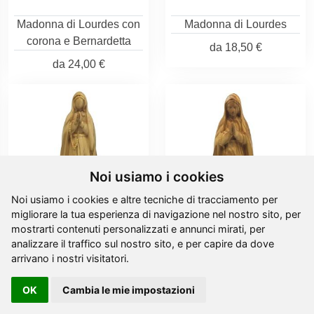
Madonna di Lourdes con
Madonna di Lourdes
corona e Bernardetta
da
18,50 €
da
24,00 €
Noi usiamo i cookies
Noi usiamo i cookies e altre tecniche di tracciamento per
migliorare la tua esperienza di navigazione nel nostro sito, per
mostrarti contenuti personalizzati e annunci mirati, per
analizzare il traffico sul nostro sito, e per capire da dove
Madonna di Lourdes -
Madonna di Lourdes -
arrivano i nostri visitatori.
ulivo
ulivo
OK
Cambia le mie impostazioni
da
18,50 €
da
18,50 €