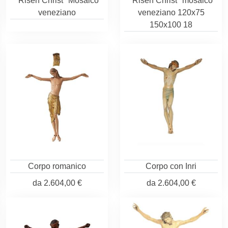
"Risen Christ" Mosaico
"Risen Christ" mosaico
veneziano
veneziano 120x75
150x100 18
Corpo romanico
Corpo con Inri
da
2.604,00 €
da
2.604,00 €