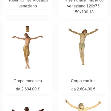
"Risen Christ" Mosaico
"Risen Christ" mosaico
veneziano
veneziano 120x75
150x100 18
Corpo romanico
Corpo con Inri
da
2.604,00 €
da
2.604,00 €