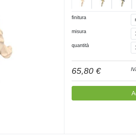
finitura
misura
quantità
65,80 €
IV
A