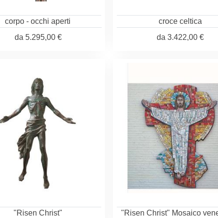
corpo - occhi aperti
croce celtica
da
5.295,00 €
da
3.422,00 €
"Risen Christ"
"Risen Christ" Mosaico ven