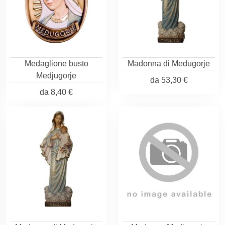
Medaglione busto
Madonna di Medugorje
Medjugorje
da
53,30 €
da
8,40 €