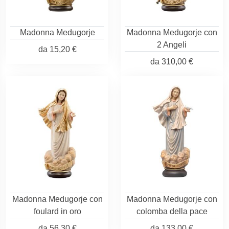
Madonna Medugorje
Madonna Medugorje con
2 Angeli
da
15,20 €
da
310,00 €
Madonna Medugorje con
Madonna Medugorje con
foulard in oro
colomba della pace
da
56,30 €
da
133,00 €